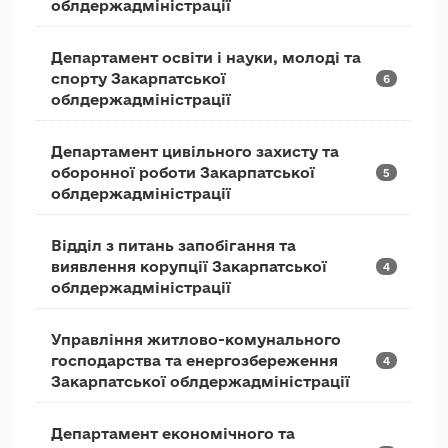
облдержадміністрації
Департамент освіти і науки, молоді та
спорту Закарпатської
6
облдержадміністрації
Департамент цивільного захисту та
оборонної роботи Закарпатської
5
облдержадміністрації
Відділ з питань запобігання та
виявлення корупції Закарпатської
4
облдержадміністрації
Управління житлово-комунального
господарства та енергозбереження
4
Закарпатської облдержадміністрації
Департамент економічного та