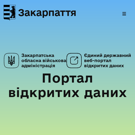
Закарпаття
Закарпатська
Єдиний державний
обласна військова
веб-портал
адміністрація
відкритих даних
Портал
відкритих даних