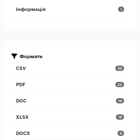
Інформація
1
Формати
CSV
30
PDF
22
DOC
19
XLSX
19
DOCX
4