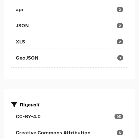
api
2
JSON
2
XLS
2
GeoJSON
1
Ліцензії
CC-BY-4.0
93
Creative Commons Attribution
5