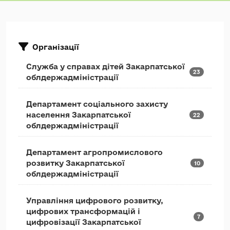
Організації
Служба у справах дітей Закарпатської
23
облдержадміністрації
Департамент соціального захисту
населення Закарпатської
22
облдержадміністрації
Департамент агропромислового
розвитку Закарпатської
10
облдержадміністрації
Управління цифрового розвитку,
цифрових трансформацій і
7
цифровізації Закарпатської