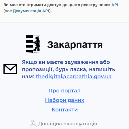
Ви можете отримати доступ до цього реєстру через
API
(see
Документація API
).
Закарпаття
Якщо ви маєте зауваження або
пропозиції, будь ласка, напишіть
нам:
thedigital@carpathia.gov.ua
Про портал
Набори даних
Контакти
Дослідна експлуатація