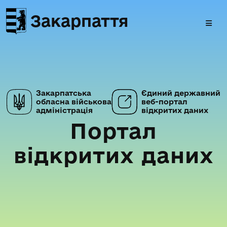
Закарпаття
Закарпатська
Єдиний державний
обласна військова
веб-портал
адміністрація
відкритих даних
Портал
відкритих даних