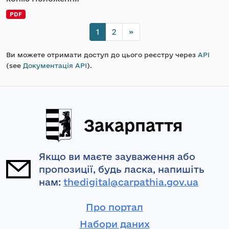
PDF
1
2
»
Ви можете отримати доступ до цього реєстру через
API
(see
Документація API
).
Закарпаття
Якщо ви маєте зауваження або
пропозиції, будь ласка, напишіть
нам:
thedigital@carpathia.gov.ua
Про портал
Набори даних