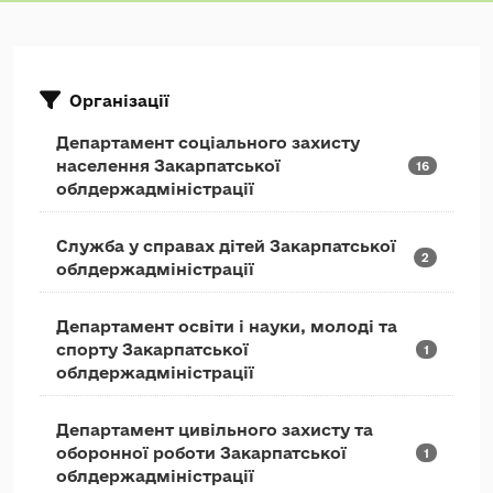
Організації
Департамент соціального захисту
населення Закарпатської
16
облдержадміністрації
Служба у справах дітей Закарпатської
2
облдержадміністрації
Департамент освіти і науки, молоді та
спорту Закарпатської
1
облдержадміністрації
Департамент цивільного захисту та
оборонної роботи Закарпатської
1
облдержадміністрації