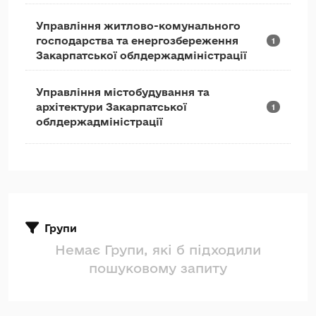
Управління житлово-комунального
господарства та енергозбереження
1
Закарпатської облдержадміністрації
Управління містобудування та
архітектури Закарпатської
1
облдержадміністрації
Групи
Немає Групи, які б підходили
пошуковому запиту