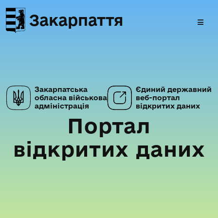
Закарпаття
Закарпатська
Єдиний державний
обласна військова
веб-портал
адміністрація
відкритих даних
Портал
відкритих даних