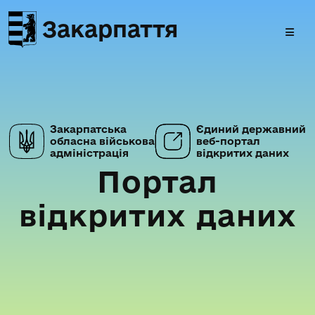
Закарпаття
Закарпатська
Єдиний державний
обласна військова
веб-портал
адміністрація
відкритих даних
Портал
відкритих даних