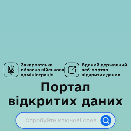
Закарпатська
Єдиний державний
обласна військова
веб-портал
адміністрація
відкритих даних
Портал
відкритих даних