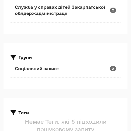
Служба у справах дітей Закарпатської
2
облдержадміністрації
Групи
Соціальний захист
2
Теги
Немає Теги, які б підходили
пошуковому запиту