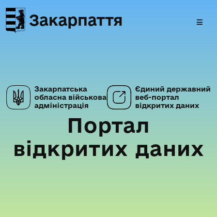
Закарпаття
Закарпатська
Єдиний державний
обласна військова
веб-портал
адміністрація
відкритих даних
Портал
відкритих даних