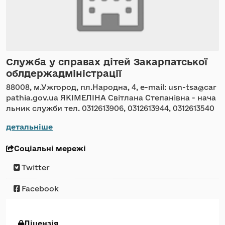
Служба у справах дітей Закарпатської
облдержадміністрації
88008, м.Ужгород, пл.Народна, 4, e-mail: usn-tsa@car
pathia.gov.ua ЯКІМЕЛІНА Світлана Степанівна - нача
льник служби тел. 0312613906, 0312613944, 0312613540
детальніше
Соціальні мережі
Twitter
Facebook
Ліцензія