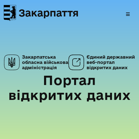
Закарпаття
Закарпатська
Єдиний державний
обласна військова
веб-портал
адміністрація
відкритих даних
Портал
відкритих даних