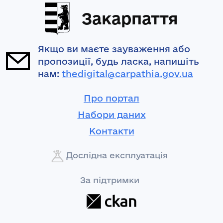
Закарпаття
Якщо ви маєте зауваження або
пропозиції, будь ласка, напишіть
нам:
thedigital@carpathia.gov.ua
Про портал
Набори даних
Контакти
Дослідна експлуатація
За підтримки