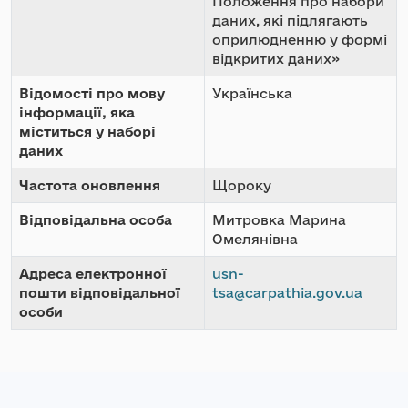
Положення про набори
даних, які підлягають
оприлюдненню у формі
відкритих даних»
Відомості про мову
Українська
інформації, яка
міститься у наборі
даних
Частота оновлення
Щороку
Відповідальна особа
Митровка Марина
Омелянівна
Адреса електронної
usn-
пошти відповідальної
tsa@carpathia.gov.ua
особи