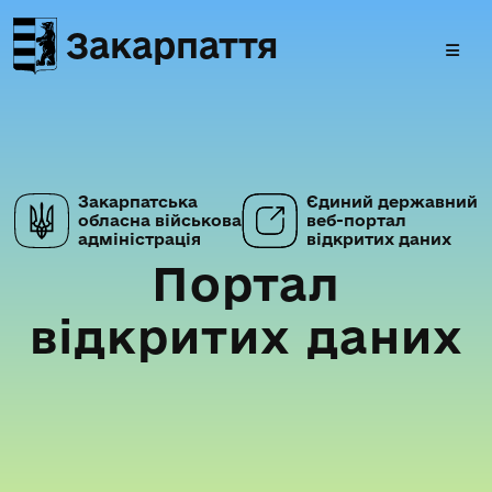
Закарпаття
Закарпатська
Єдиний державний
обласна військова
веб-портал
адміністрація
відкритих даних
Портал
відкритих даних