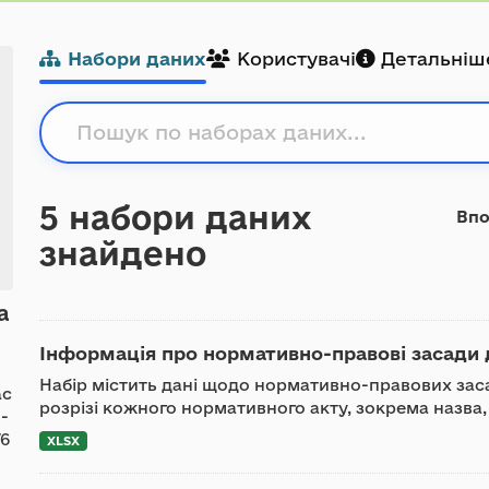
Набори даних
Користувачі
Детальніш
5 набори даних
Впо
знайдено
а
Інформація про нормативно-правові засади д
Набір містить дані щодо нормативно-правових заса
@c
розрізі кожного нормативного акту, зокрема назва, 
-
76
XLSX