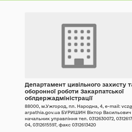
Департамент цивільного захисту т
оборонної роботи Закарпатської
облдержадміністрації
88000, м.Ужгород, пл. Народна, 4, e-mail: vcz
arpathia.gov.ua БУРИШИН Віктор Васильович 
начальник управління тел. 0312630072, 031261
04, 0312615597, факс 0312613420