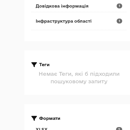
Довідкова інформація
1
Інфраструктура області
1
Теги
Немає Теги, які б підходили
пошуковому запиту
Формати
XLSX
2