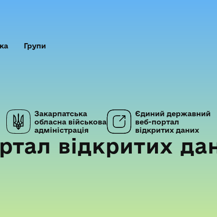
ка
Групи
Закарпатська
Єдиний державний
обласна військова
веб-портал
адміністрація
відкритих даних
ртал відкритих да