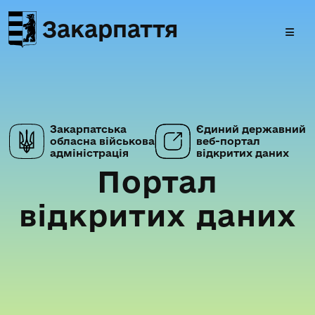
Закарпаття
Закарпатська
Єдиний державний
обласна військова
веб-портал
адміністрація
відкритих даних
Портал
відкритих даних