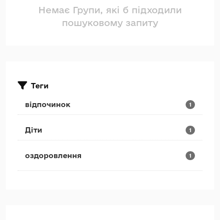
Немає Групи, які б підходили
пошуковому запиту
Теги
відпочинок
1
Діти
1
оздоровлення
1