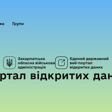
ка
Групи
Закарпатська
Єдиний державний
обласна військова
веб-портал
адміністрація
відкритих даних
ртал відкритих да