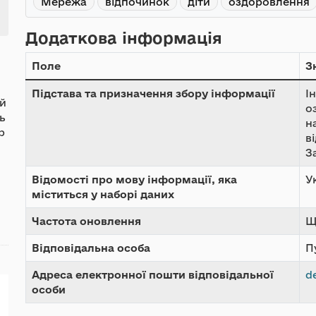
Мережа
відпочинок
діти
оздоровлення
Додаткова інформація
Поле
З
Підстава та призначення збору інформації
І
ай
о
ь
н
р
в
З
Відомості про мову інформації, яка
У
міститься у наборі даних
Частота оновлення
Щ
Відповідальна особа
П
Адреса електронної пошти відповідальної
d
особи