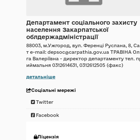
Департамент соціального захисту
населення Закарпатської
облдержадміністрації
88003, м.Ужгород, вул. Ференці Руслана, 8, С
т e-mail: depsoc@carpathia.gov.ua ТРАВІНА Ол
га Валеріївна - директор департаменту тел. п
иймальня 0312614631, 0312612505 (факс)
детальніше
Соціальні мережі
Twitter
Facebook
Ліцензія