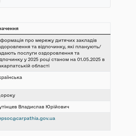
начення
нформація про мережу дитячих закладів
здоровлення та відпочинку, які планують/
адають послуги оздоровлення та
ідпочинку у 2025 році станом на 01.05.2025 в
акарпатській області
країнська
ороку
утінцев Владислав Юрійович
epsoc@carpathia.gov.ua