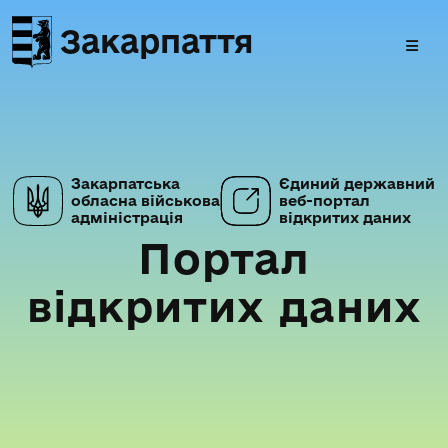
Закарпаття
Закарпатська
Єдиний державний
обласна військова
веб-портал
адміністрація
відкритих даних
Портал
відкритих даних