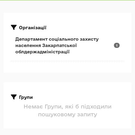
Організації
Департамент соціального захисту
населення Закарпатської
1
облдержадміністрації
Групи
Немає Групи, які б підходили
пошуковому запиту