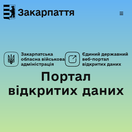
Закарпаття
Закарпатська
Єдиний державний
обласна військова
веб-портал
адміністрація
відкритих даних
Портал
відкритих даних