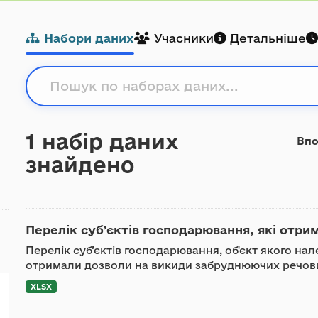
Набори даних
Учасники
Детальніше
1 набір даних
Впо
знайдено
Перелік суб’єктів господарювання, які отри
Перелік суб’єктів господарювання, об'єкт якого нале
отримали дозволи на викиди забруднюючих речови
XLSX