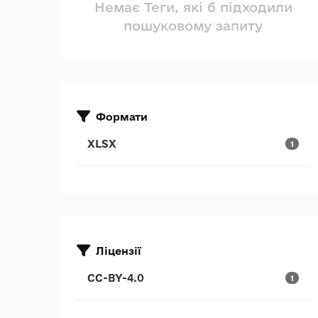
Немає Теги, які б підходили
пошуковому запиту
Формати
XLSX
1
Ліцензії
CC-BY-4.0
1