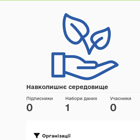
Навколишнє середовище
Підписники
Набори даних
Учасники
0
1
0
Організації