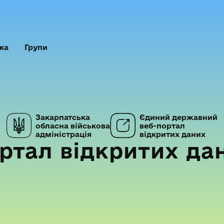
ка
Групи
Закарпатська
Єдиний державний
обласна військова
веб-портал
адміністрація
відкритих даних
ртал відкритих да