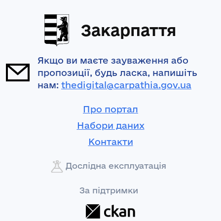
Закарпаття
Якщо ви маєте зауваження або
пропозиції, будь ласка, напишіть
нам:
thedigital@carpathia.gov.ua
Про портал
Набори даних
Контакти
Дослідна експлуатація
За підтримки