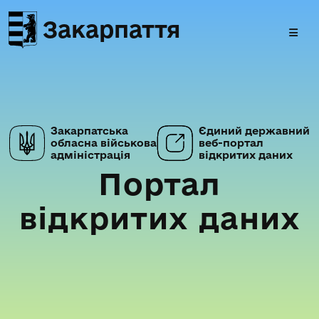
Закарпаття
Закарпатська
Єдиний державний
обласна військова
веб-портал
адміністрація
відкритих даних
Портал
відкритих даних