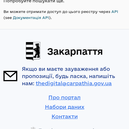
Попробуйте пошукати ще.
Ви можете отримати доступ до цього реєстру через
API
(see
Документація API
).
Закарпаття
Якщо ви маєте зауваження або
пропозиції, будь ласка, напишіть
нам:
thedigital@carpathia.gov.ua
Про портал
Набори даних
Контакти