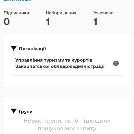
Підписники
Набори даних
Учасники
0
1
1
Організації
Управління туризму та курортів
1
Закарпатської облдержадміністрації
Групи
Немає Групи, які б підходили
пошуковому запиту