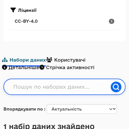
Ліцензії
CC-BY-4.0
1
Набори даних
Користувачі
Детальніше
Стрічка активності
Впорядкувати по
1 набір даних знайдено