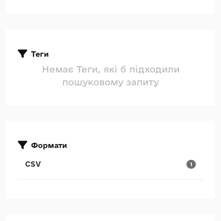
Теги
Немає Теги, які б підходили
пошуковому запиту
Формати
CSV
1