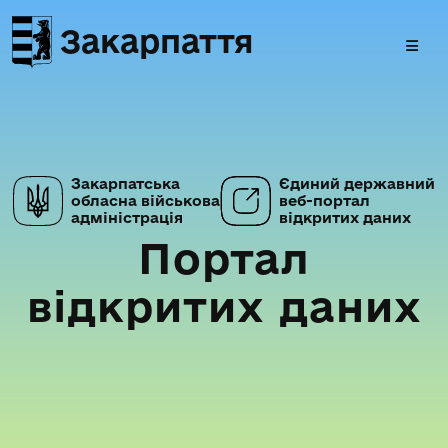
Закарпаття
Закарпатська
Єдиний державний
обласна військова
веб-портал
адміністрація
відкритих даних
Портал
відкритих даних