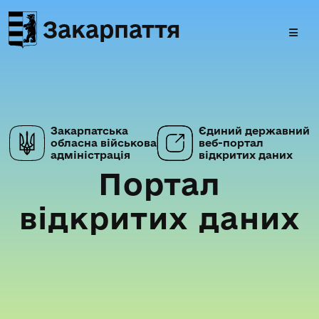
Закарпаття
Закарпатська
Єдиний державний
обласна військова
веб-портал
адміністрація
відкритих даних
Портал
відкритих даних