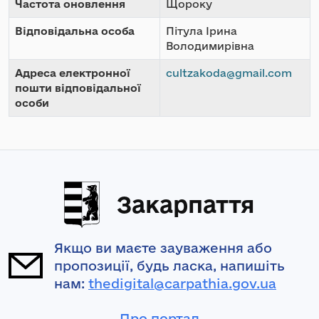
Частота оновлення
Щороку
Відповідальна особа
Пітула Ірина
Володимирівна
Адреса електронної
cultzakoda@gmail.com
пошти відповідальної
особи
Закарпаття
Якщо ви маєте зауваження або
пропозиції, будь ласка, напишіть
нам:
thedigital@carpathia.gov.ua
Про портал