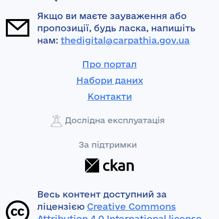
Якщо ви маєте зауваження або
пропозиції, будь ласка, напишіть
нам:
thedigital@carpathia.gov.ua
Про портал
Набори даних
Контакти
Дослідна експлуатація
За підтримки
Весь контент доступний за
ліцензією
Creative Commons
Attribution 4.0 International license
,