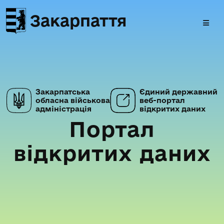
Закарпаття
Закарпатська
Єдиний державний
обласна військова
веб-портал
адміністрація
відкритих даних
Портал
відкритих даних