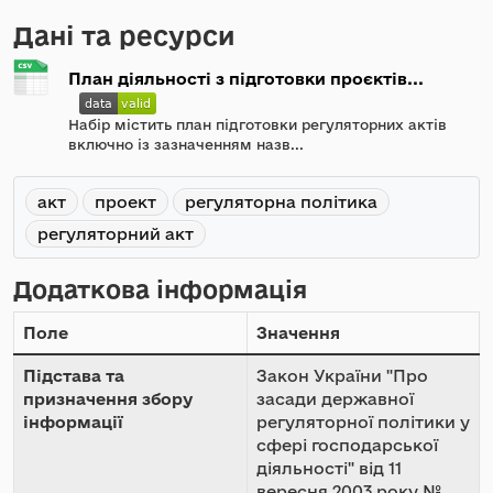
Дані та ресурси
План діяльності з підготовки проєктів...
Набір містить план підготовки регуляторних актів
включно із зазначенням назв...
акт
проект
регуляторна політика
регуляторний акт
Додаткова інформація
Поле
Значення
Підстава та
Закон України "Про
призначення збору
засади державної
інформації
регуляторної політики у
сфері господарської
діяльності" від 11
вересня 2003 року №