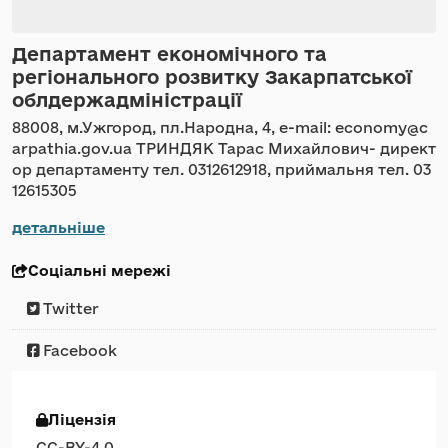
Департамент економічного та
регіонального розвитку Закарпатської
облдержадміністрації
88008, м.Ужгород, пл.Народна, 4, e-mail: economy@c
arpathia.gov.ua ТРИНДЯК Тарас Михайлович- директ
ор департаменту тел. 0312612918, приймальня тел. 03
12615305
детальніше
Соціальні мережі
Twitter
Facebook
Ліцензія
CC-BY-4.0