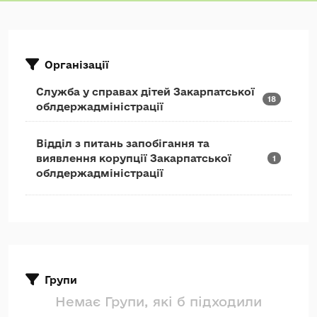
Організації
Служба у справах дітей Закарпатської
18
облдержадміністрації
Відділ з питань запобігання та
виявлення корупції Закарпатської
1
облдержадміністрації
Групи
Немає Групи, які б підходили