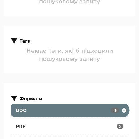
пошуковому запиту
Теги
Немає Теги, які б підходили
пошуковому запиту
Формати
DOC
19
PDF
2