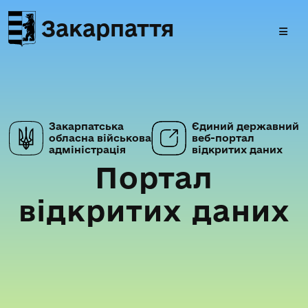
Закарпаття
Закарпатська
Єдиний державний
обласна військова
веб-портал
адміністрація
відкритих даних
Портал
відкритих даних