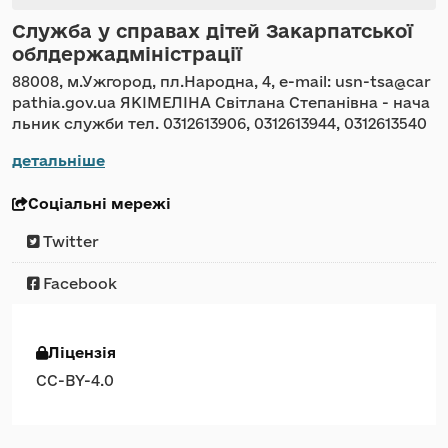
Служба у справах дітей Закарпатської
облдержадміністрації
88008, м.Ужгород, пл.Народна, 4, e-mail: usn-tsa@car
pathia.gov.ua ЯКІМЕЛІНА Світлана Степанівна - нача
льник служби тел. 0312613906, 0312613944, 0312613540
детальніше
Соціальні мережі
Twitter
Facebook
Ліцензія
CC-BY-4.0