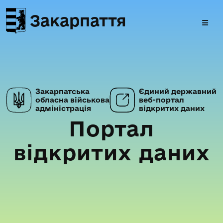
Закарпаття
Закарпатська
Єдиний державний
обласна військова
веб-портал
адміністрація
відкритих даних
Портал
відкритих даних