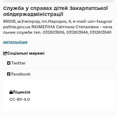
Служба у справах дітей Закарпатської
облдержадміністрації
88008, м.Ужгород, пл.Народна, 4, e-mail: usn-tsa@car
pathia.gov.ua ЯКІМЕЛІНА Світлана Степанівна - нача
льник служби тел. 0312613906, 0312613944, 0312613540
детальніше
Соціальні мережі
Twitter
Facebook
Ліцензія
CC-BY-4.0