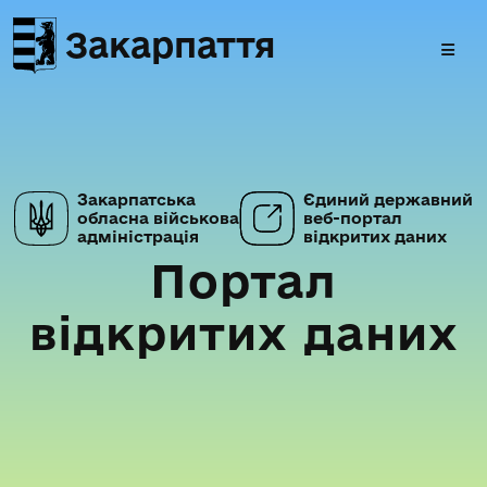
Закарпаття
Закарпатська
Єдиний державний
обласна військова
веб-портал
адміністрація
відкритих даних
Портал
відкритих даних