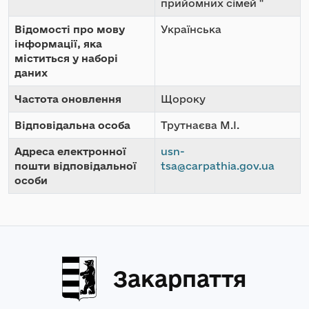
прийомних сімей "
Відомості про мову
Українська
інформації, яка
міститься у наборі
даних
Частота оновлення
Щороку
Відповідальна особа
Трутнаєва М.І.
Адреса електронної
usn-
пошти відповідальної
tsa@carpathia.gov.ua
особи
Закарпаття