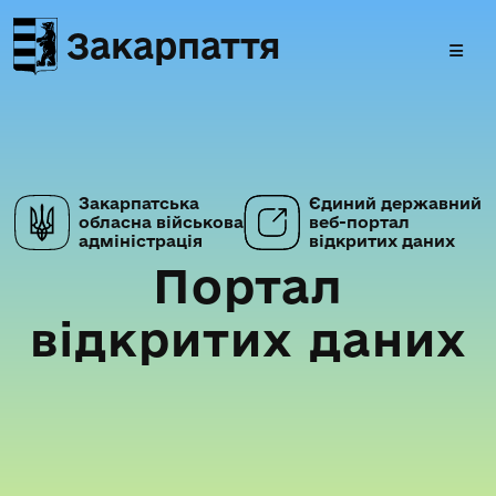
Закарпаття
Закарпатська
Єдиний державний
обласна військова
веб-портал
адміністрація
відкритих даних
Портал
відкритих даних