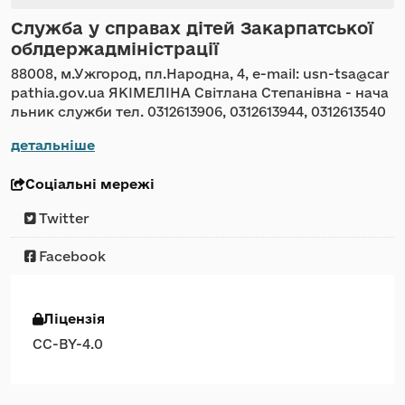
Служба у справах дітей Закарпатської
облдержадміністрації
88008, м.Ужгород, пл.Народна, 4, e-mail: usn-tsa@car
pathia.gov.ua ЯКІМЕЛІНА Світлана Степанівна - нача
льник служби тел. 0312613906, 0312613944, 0312613540
детальніше
Соціальні мережі
Twitter
Facebook
Ліцензія
CC-BY-4.0