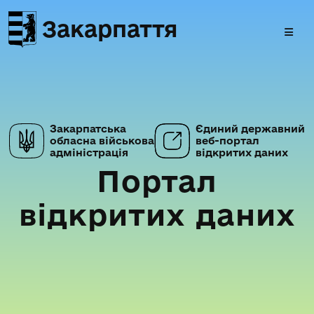
Закарпаття
Закарпатська
Єдиний державний
обласна військова
веб-портал
адміністрація
відкритих даних
Портал
відкритих даних