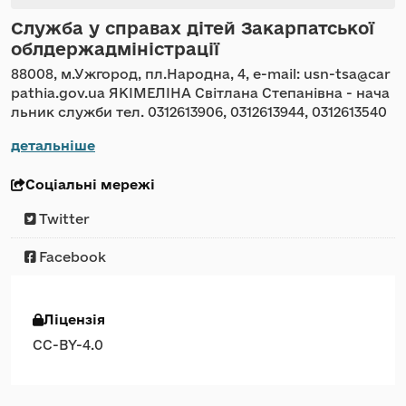
Служба у справах дітей Закарпатської
облдержадміністрації
88008, м.Ужгород, пл.Народна, 4, e-mail: usn-tsa@car
pathia.gov.ua ЯКІМЕЛІНА Світлана Степанівна - нача
льник служби тел. 0312613906, 0312613944, 0312613540
детальніше
Соціальні мережі
Twitter
Facebook
Ліцензія
CC-BY-4.0