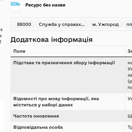
Ресурс без назви
88000
Служба у справах...
м. Ужгород
пл
ts
а
Додаткова інформація
2
Поле
З
Підстава та призначення збору інформації
н
У
з
(
п
Відомості про мову інформації, яка
У
міститься у наборі даних
Частота оновлення
Щ
Відповідальна особа
Т