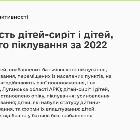
активності
ть дітей-сиріт і дітей,
о піклування за 2022
ітей, позбавлених батьківського піклування;
лування, переміщених із населених пунктів, на
не здійснюють свої повноваження, і на
Луганська області АРК); дітей-сиріт і дітей,
встановлено опіку, піклування; усиновлення
ування; дітей, які набули статусу дитини-
вання, та форми їх влаштування; дітей,
 відібрано у батьків без позбавлення