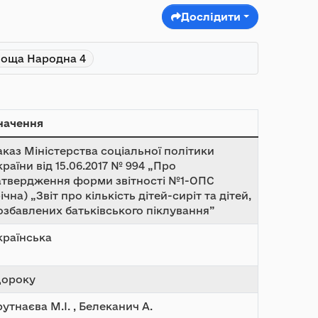
Дослідити
оща Народна 4
начення
аказ Міністерства соціальної політики
країни від 15.06.2017 № 994 „Про
атвердження форми звітності №1-ОПС
річна) „Звіт про кількість дітей-сиріт та дітей,
озбавлених батьківського піклування”
країнська
ороку
рутнаєва М.І. , Белеканич А.