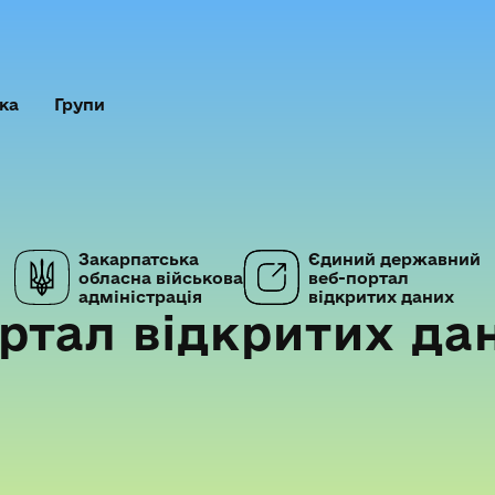
ка
Групи
Закарпатська
Єдиний державний
обласна військова
веб-портал
адміністрація
відкритих даних
ртал відкритих да