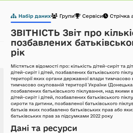
-
Набір даних
Групи
Сервіси
Стрічка 
ЗВІТНІСТЬ Звіт про кількіс
позбавлених батьківськог
рік
Містяться відомості про: кількість дітей-сиріт та д
дітей-сиріт і дітей, позбавлених батьківського пік
території яких органи державної влади тимчасово 
тимчасово окупованій території України (Донецька, 
позбавлених батьківського піклування, над якими 
дітей-сиріт і дітей, позбавлених батьківського пікл
сироти та дитини, позбавленої батьківського піклу
батьків яких позбавлено батьківських прав або яких
батьківських прав за підсумками 2022 року
Дані та ресурси