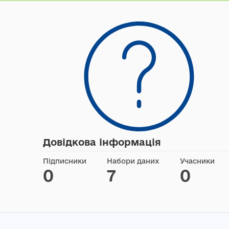
Довідкова інформація
Підписники
Набори даних
Учасники
0
7
0