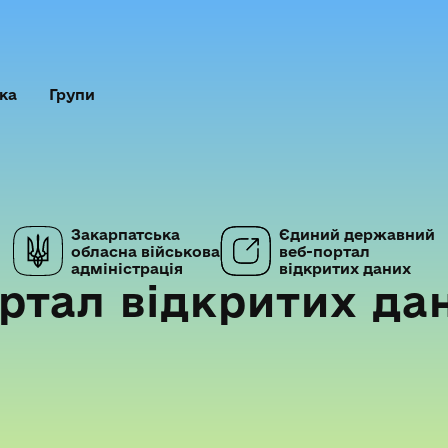
ка
Групи
Закарпатська
Єдиний державний
обласна військова
веб-портал
адміністрація
відкритих даних
ртал відкритих да