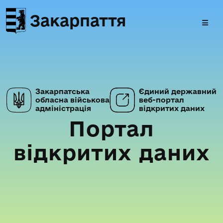
Закарпаття
Закарпатська
Єдиний державний
обласна військова
веб-портал
адміністрація
відкритих даних
Портал
відкритих даних