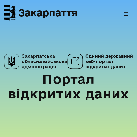
Закарпаття
Закарпатська
Єдиний державний
обласна військова
веб-портал
адміністрація
відкритих даних
Портал
відкритих даних