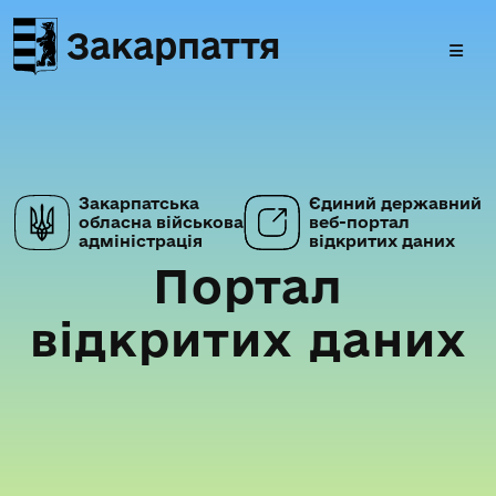
Закарпаття
Закарпатська
Єдиний державний
обласна військова
веб-портал
адміністрація
відкритих даних
Портал
відкритих даних