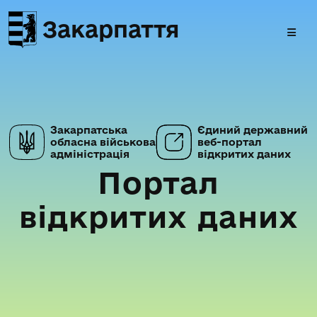
Закарпаття
Закарпатська
Єдиний державний
обласна військова
веб-портал
адміністрація
відкритих даних
Портал
відкритих даних