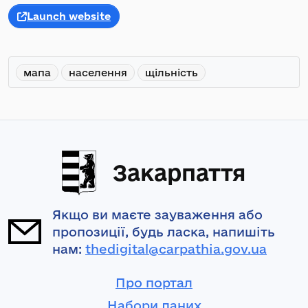
Launch website
мапа
населення
щільність
Закарпаття
Якщо ви маєте зауваження або
пропозиції, будь ласка, напишіть
нам:
thedigital@carpathia.gov.ua
Про портал
Набори даних