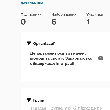
детальніше
Підписники
Набори даних
Учасники
0
6
1
Організації
Департамент освіти і науки,
молоді та спорту Закарпатської
5
облдержадміністрації
Групи
Немає Групи, які б підходили