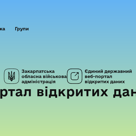
ка
Групи
Закарпатська
Єдиний державний
обласна військова
веб-портал
адміністрація
відкритих даних
ртал відкритих да