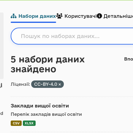
Набори даних
Користувачі
Детальніш
5 набори даних
Впо
знайдено
Ліцензії:
CC-BY-4.0
і
Заклади вищої освіти
 d
Перелік закладів вищої освіти
CSV
XLSX