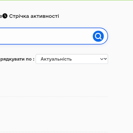
е
Стрічка активності
рядкувати по