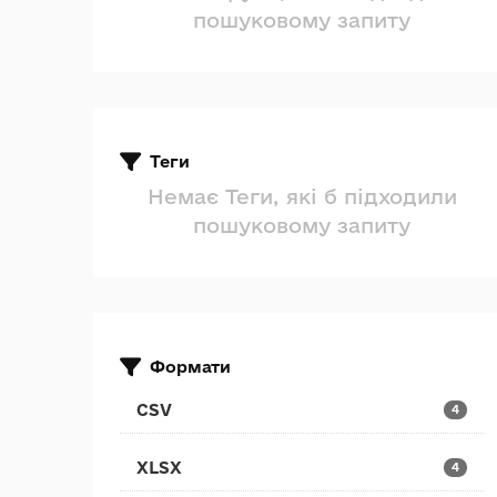
пошуковому запиту
Теги
Немає Теги, які б підходили
пошуковому запиту
Формати
CSV
4
XLSX
4