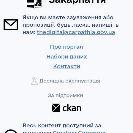
Якщо ви маєте зауваження або
пропозиції, будь ласка, напишіть
нам:
thedigital@carpathia.gov.ua
Про портал
Набори даних
Контакти
Дослідна експлуатація
За підтримки
Весь контент доступний за
ліцензією
Creative Commons