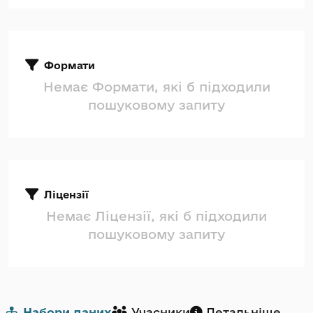
Формати
Немає Формати, які б підходили
пошуковому запиту
Ліцензії
Немає Ліцензії, які б підходили
пошуковому запиту
Набори даних
Учасники
Детальніше