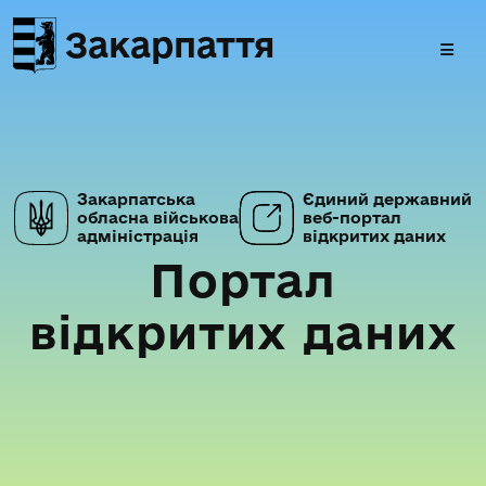
Закарпаття
Закарпатська
Єдиний державний
обласна військова
веб-портал
адміністрація
відкритих даних
Портал
відкритих даних