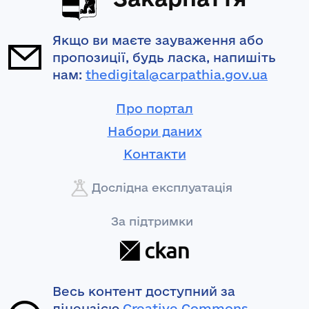
Якщо ви маєте зауваження або
пропозиції, будь ласка, напишіть
нам:
thedigital@carpathia.gov.ua
Про портал
Набори даних
Контакти
Дослідна експлуатація
За підтримки
Весь контент доступний за
ліцензією
Creative Commons