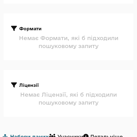
Формати
Немає Формати, які б підходили
пошуковому запиту
Ліцензії
Немає Ліцензії, які б підходили
пошуковому запиту
Набори даних
Учасники
Детальніше