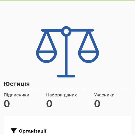
Юстиція
Підписники
Набори даних
Учасники
0
0
0
Організації