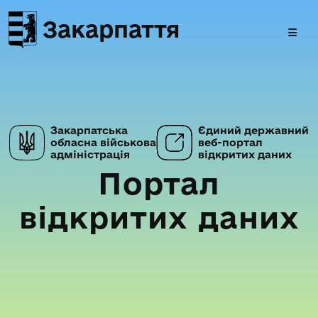
Закарпаття
Закарпатська
Єдиний державний
обласна військова
веб-портал
адміністрація
відкритих даних
Портал
відкритих даних