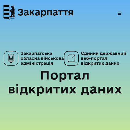
Закарпаття
Закарпатська
Єдиний державний
обласна військова
веб-портал
адміністрація
відкритих даних
Портал
відкритих даних