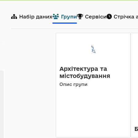
Набір даних
Групи
Сервіси
Стрічка 
Архітектура та
містобудування
Опис групи