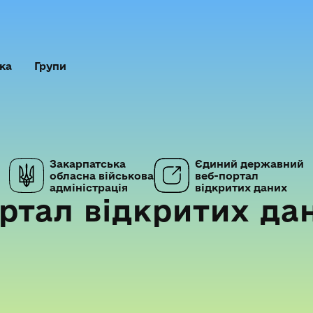
ка
Групи
Закарпатська
Єдиний державний
обласна військова
веб-портал
адміністрація
відкритих даних
ртал відкритих да