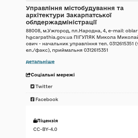
Управління містобудування та
архітектури Закарпатської
облдержадміністрації
88008, м.Ужгород, пл.Народна, 4, e-mail: obla
h@carpathia.gov.ua ПІГУЛЯК Микола Микола
ович - начальник управління тел. 0312615351 (
ел./факс), приймальня 0312615351
детальніше
Соціальні мережі
Twitter
Facebook
Ліцензія
CC-BY-4.0