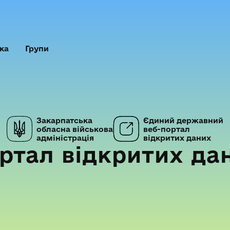
ка
Групи
Закарпатська
Єдиний державний
обласна військова
веб-портал
адміністрація
відкритих даних
ртал відкритих да