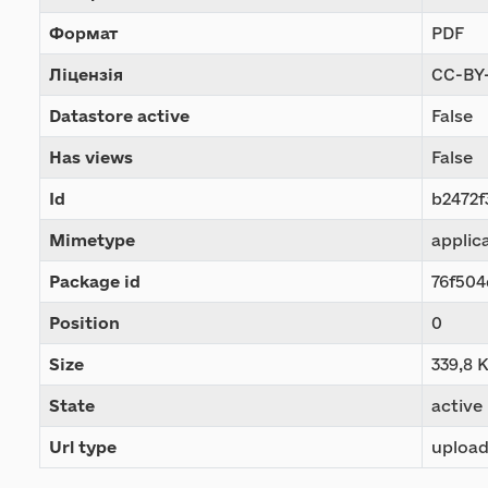
Формат
PDF
Ліцензія
CC-BY-
Datastore active
False
Has views
False
Id
b2472f
Mimetype
applic
Package id
76f504
Position
0
Size
339,8 
State
active
Url type
uploa