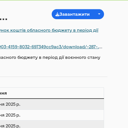
Завантажити
..
нок коштів обласного бюджету в період дії
03-4159-8032-697349cc9ac3/download/-287-.pdf
асного бюджету в період дії воєнного стану
ння
ня 2025 р.
ня 2025 р.
ня 2025 р.