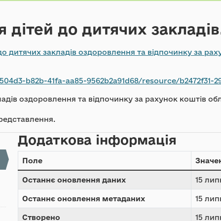
дітей до дитячих закладів.
 дитячих закладів оздоровлення та відпочинку за раху
f504d3-b82b-41fa-aa85-9562b2a91d68/resource/b2472f31-29
дів оздоровлення та відпочинку за рахунок коштів обл
редставлення.
Додаткова інформація
Поле
Значе
Останнє оновлення даних
15 лип
Останнє оновлення метаданих
15 лип
Створено
15 лип