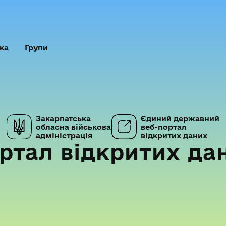
ка
Групи
Закарпатська
Єдиний державний
обласна військова
веб-портал
адміністрація
відкритих даних
ртал відкритих да