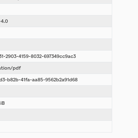
4.0
31-2903-4159-8032-697349cc9ac3
ation/pdf
d3-b82b-41fa-aa85-9562b2a91d68
KiB
d