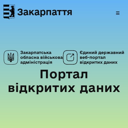
Закарпаття
Закарпатська
Єдиний державний
обласна військова
веб-портал
адміністрація
відкритих даних
Портал
відкритих даних