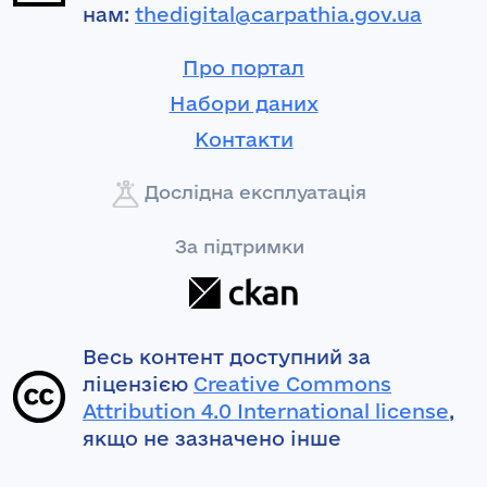
нам:
thedigital@carpathia.gov.ua
Про портал
Набори даних
Контакти
Дослідна експлуатація
За підтримки
Весь контент доступний за
ліцензією
Creative Commons
Attribution 4.0 International license
,
якщо не зазначено інше