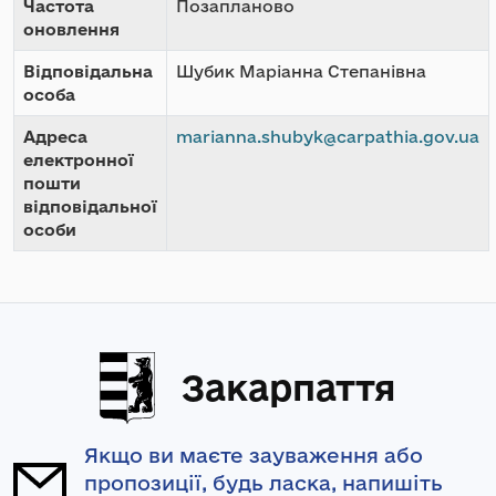
Частота
Позапланово
оновлення
Відповідальна
Шубик Маріанна Степанівна
особа
Адреса
marianna.shubyk@carpathia.gov.ua
електронної
пошти
відповідальної
особи
Закарпаття
Якщо ви маєте зауваження або
пропозиції, будь ласка, напишіть