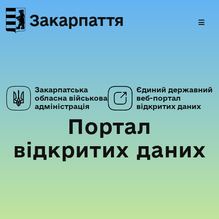
Закарпаття
Закарпатська
Єдиний державний
обласна військова
веб-портал
адміністрація
відкритих даних
Портал
відкритих даних