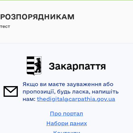
РОЗПОРЯДНИКАМ
тест
Закарпаття
Якщо ви маєте зауваження або
пропозиції, будь ласка, напишіть
нам:
thedigital@carpathia.gov.ua
Про портал
Набори даних
Контакти