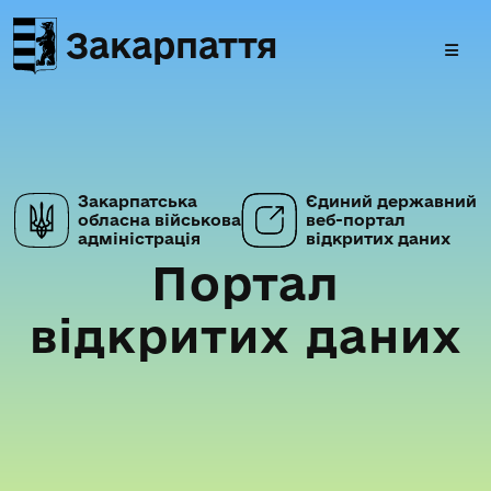
Закарпаття
Закарпатська
Єдиний державний
обласна військова
веб-портал
адміністрація
відкритих даних
Портал
відкритих даних