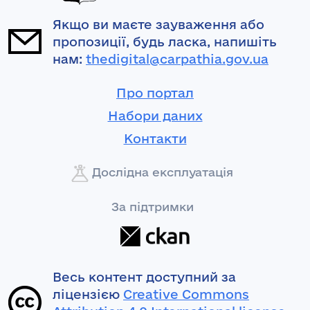
Якщо ви маєте зауваження або
пропозиції, будь ласка, напишіть
нам:
thedigital@carpathia.gov.ua
Про портал
Набори даних
Контакти
Дослідна експлуатація
За підтримки
Весь контент доступний за
ліцензією
Creative Commons