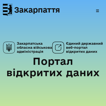
Закарпаття
Закарпатська
Єдиний державний
обласна військова
веб-портал
адміністрація
відкритих даних
Портал
відкритих даних