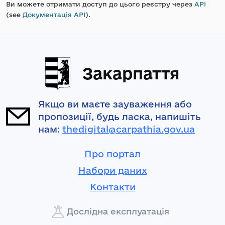
Ви можете отримати доступ до цього реєстру через
API
(see
Документація API
).
Закарпаття
Якщо ви маєте зауваження або
пропозиції, будь ласка, напишіть
нам:
thedigital@carpathia.gov.ua
Про портал
Набори даних
Контакти
Дослідна експлуатація