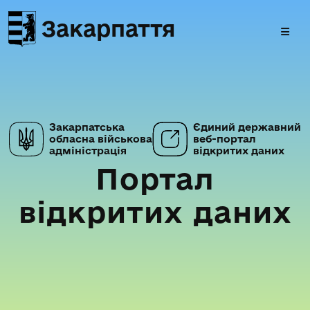
Закарпаття
Закарпатська
Єдиний державний
обласна військова
веб-портал
адміністрація
відкритих даних
Портал
відкритих даних