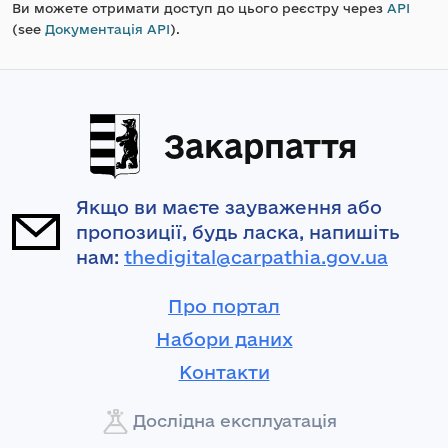
Ви можете отримати доступ до цього реєстру через
API
(see
Документація API
).
Закарпаття
Якщо ви маєте зауваження або
пропозиції, будь ласка, напишіть
нам:
thedigital@carpathia.gov.ua
Про портал
Набори даних
Контакти
Дослідна експлуатація