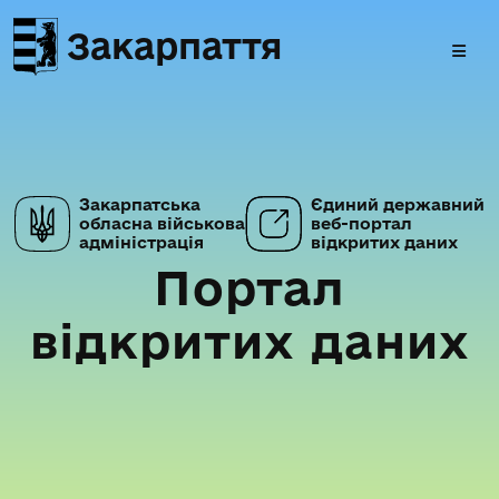
Закарпаття
Закарпатська
Єдиний державний
обласна військова
веб-портал
адміністрація
відкритих даних
Портал
відкритих даних