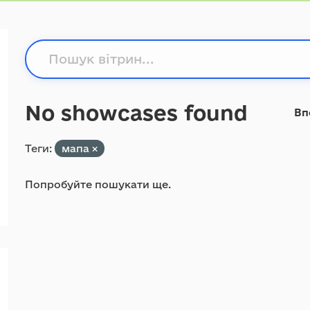
No showcases found
Вп
Теги:
мапа
Попробуйте пошукати ще.