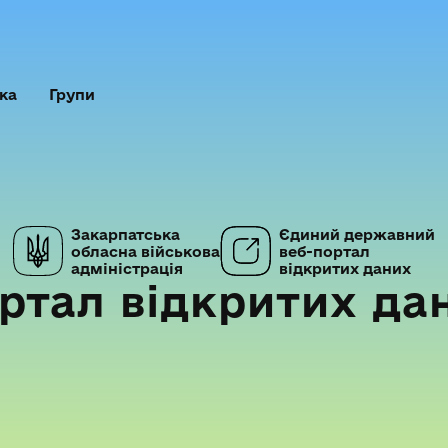
ка
Групи
Закарпатська
Єдиний державний
обласна військова
веб-портал
адміністрація
відкритих даних
ртал відкритих да