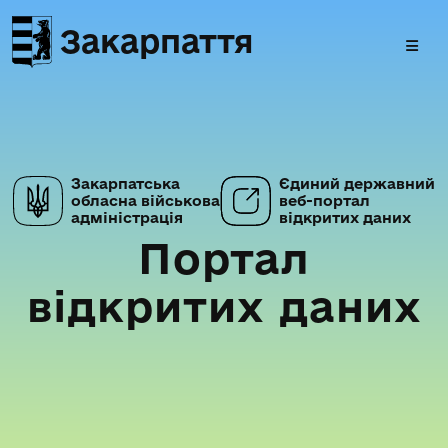
Закарпаття
Закарпатська
Єдиний державний
обласна військова
веб-портал
адміністрація
відкритих даних
Портал
відкритих даних