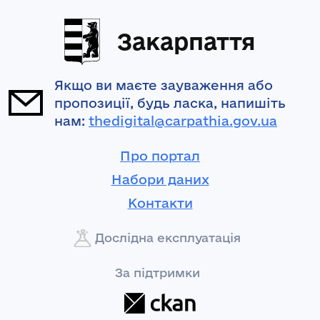
Закарпаття
Якщо ви маєте зауваження або
пропозиції, будь ласка, напишіть
нам:
thedigital@carpathia.gov.ua
Про портал
Набори даних
Контакти
Дослідна експлуатація
За підтримки