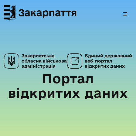
Закарпаття
Закарпатська
Єдиний державний
обласна військова
веб-портал
адміністрація
відкритих даних
Портал
відкритих даних