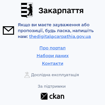
Закарпаття
Якщо ви маєте зауваження або
пропозиції, будь ласка, напишіть
нам:
thedigital@carpathia.gov.ua
Про портал
Набори даних
Контакти
Дослідна експлуатація
За підтримки