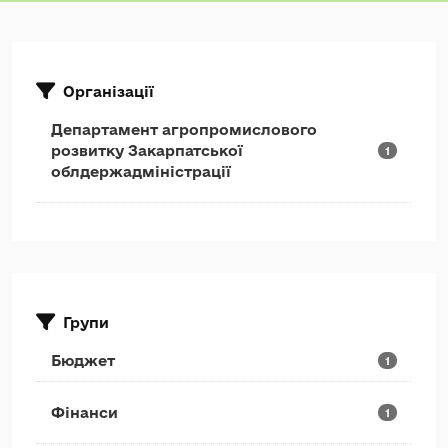
Організації
Департамент агропромислового
розвитку Закарпатської
1
облдержадміністрації
Групи
Бюджет
1
Фінанси
1