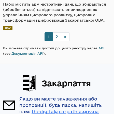
Набір містить адміністративні дані, що збираються
(обробляються) та підлягають оприлюдненню
управлінням цифрового розвитку, цифрових
трансформацій і цифровізації Закарпатської ОВА.
CSV
1
2
»
Ви можете отримати доступ до цього реєстру через
API
(see
Документація API
).
Закарпаття
Якщо ви маєте зауваження або
пропозиції, будь ласка, напишіть
нам:
thedigital@carpathia.gov.ua