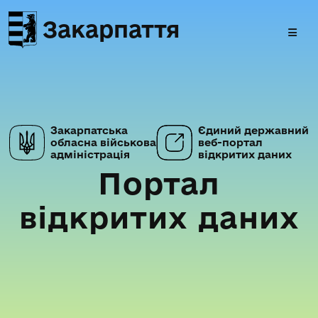
Закарпаття
Закарпатська
Єдиний державний
обласна військова
веб-портал
адміністрація
відкритих даних
Портал
відкритих даних