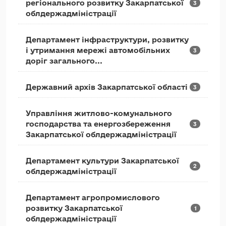
регіонального розвитку Закарпатської
3
облдержадміністрації
Департамент інфраструктури, розвитку
і утримання мережі автомобільних
3
доріг загального...
Державний архів Закарпатської області
3
Управління житлово-комунального
господарства та енергозбереження
3
Закарпатської облдержадміністрації
Департамент культури Закарпатської
2
облдержадміністрації
Департамент агропромислового
розвитку Закарпатської
1
облдержадміністрації