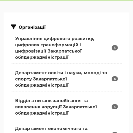
Організації
Управління цифрового розвитку,
цифрових трансформацій і
5
цифровізації Закарпатської
облдержадміністрації
Департамент освіти і науки, молоді та
спорту Закарпатської
4
облдержадміністрації
Відділ з питань запобігання та
виявлення корупції Закарпатської
3
облдержадміністрації
Департамент економічного та