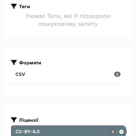
Теги
Немає Теги, які б підходили
пошуковому запиту
Формати
CSV
2
Ліцензії
CC-BY-4.0
2