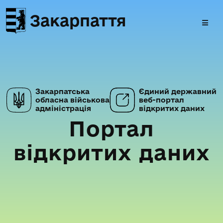
Закарпаття
Закарпатська
Єдиний державний
обласна військова
веб-портал
адміністрація
відкритих даних
Портал
відкритих даних