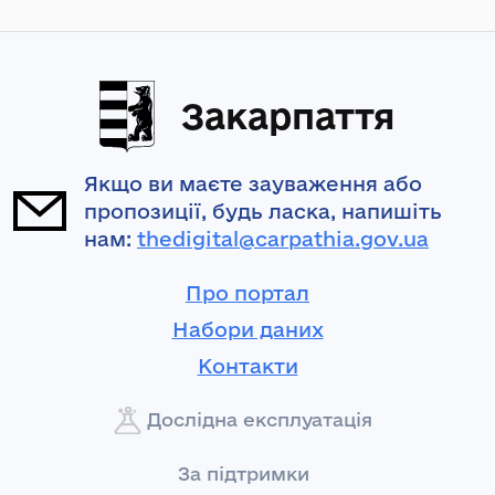
Закарпаття
Якщо ви маєте зауваження або
пропозиції, будь ласка, напишіть
нам:
thedigital@carpathia.gov.ua
Про портал
Набори даних
Контакти
Дослідна експлуатація
За підтримки