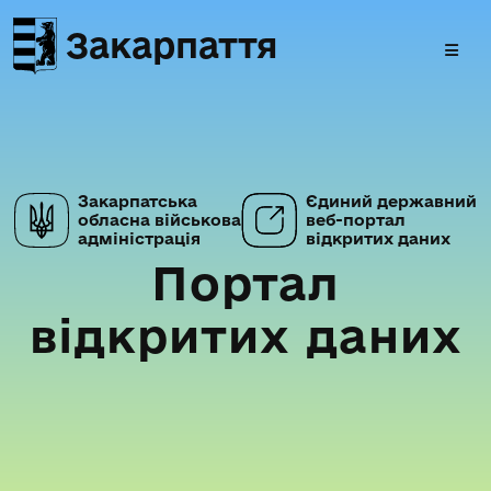
Закарпаття
Закарпатська
Єдиний державний
обласна військова
веб-портал
адміністрація
відкритих даних
Портал
відкритих даних