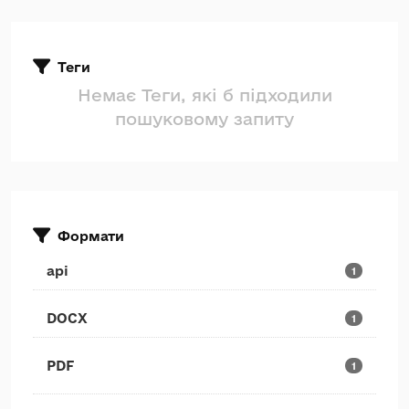
Теги
Немає Теги, які б підходили
пошуковому запиту
Формати
api
1
DOCX
1
PDF
1