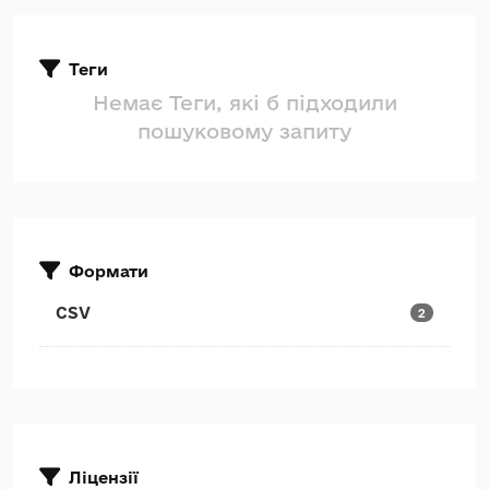
Теги
Немає Теги, які б підходили
пошуковому запиту
Формати
CSV
2
Ліцензії