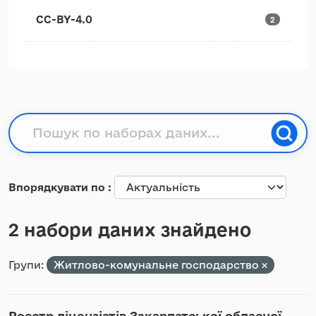
CC-BY-4.0
2
Впорядкувати по
2 набори даних знайдено
Групи:
Житлово-комунальне господарство
Реєстр ліцензіатів Закарпатської обласної