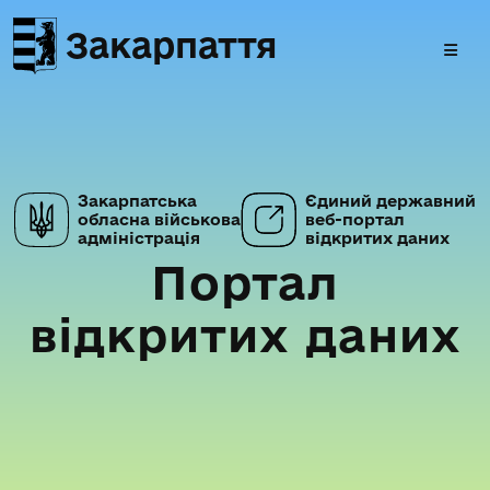
Закарпаття
Закарпатська
Єдиний державний
обласна військова
веб-портал
адміністрація
відкритих даних
Портал
відкритих даних